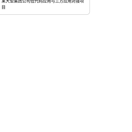
某大型集团公司低代码应用与三方应用对接项
目
联系我们
lo