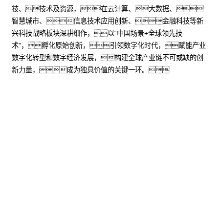
技、技术及资源，在云计算、大数据、
智慧城市、信息技术应用创新、金融科技等新
兴科技战略板块深耕细作，以“中国场景+全球领先技
术”，孵化原始创新，引领数字化时代，赋能产业
数字化转型和数字经济发展，构建全球产业链不可或缺的创
新力量，成为独具价值的关键一环。
股票代码：000034.SZ
galaxy银河控股
galaxy银河信息
galaxy银河问学
galaxy银河鲲泰
galaxy银河云科
galaxy银河商桥
山石网科
高科数聚
GoPomelo