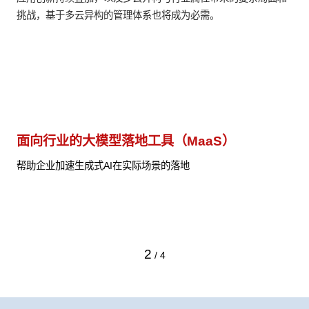
挑战，基于多云异构的管理体系也将成为必需。
面向行业的大模型落地工具（MaaS）
行
付价
帮助企业加速生成式AI在实际场景的落地
以
帮
2
/
4