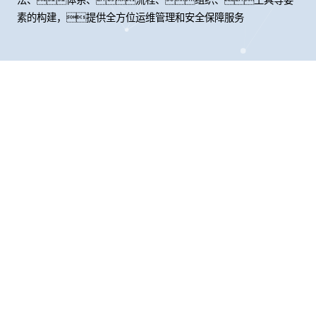
素的构建，提供全方位运维管理和安全保障服务
股票代码：000034.SZ
galaxy银河控股
galaxy银河信息
galaxy银河问学
galaxy银河鲲泰
galaxy银河云科
galaxy银河商桥
山石网科
高科数聚
GoPomelo
联系我们
隐私政策
法律声明
网络安全与隐私保护