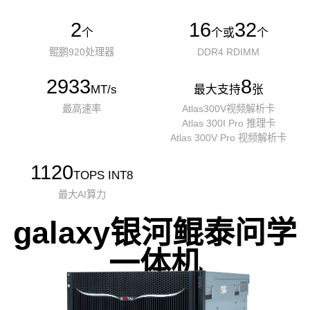
2
16
32
个
个或
个
鲲鹏920处理器
DDR4 RDIMM
2933
8
MT/s
最大支持
张
最高速率
Atlas300V视频解析卡
Atlas 300I Pro 推理卡
Atlas 300V Pro 视频解析卡
1120
TOPS INT8
最大AI算力
galaxy银河鲲泰问学
一体机