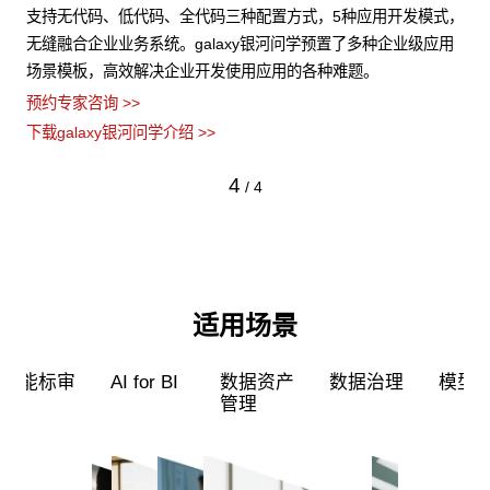
非结
支持无代码、低代码、全代码三种配置方式，5种应用开发模式，
ga
障数
无缝融合企业业务系统。galaxy银河问学预置了多种企业级应用
力
场景模板，高效解决企业开发使用应用的各种难题。
型
预约专家咨询 >>
预约
下载galaxy银河问学介绍 >>
下载
4
/
4
适用场景
超级员工
智能标审
AI for BI
数据资产
管理