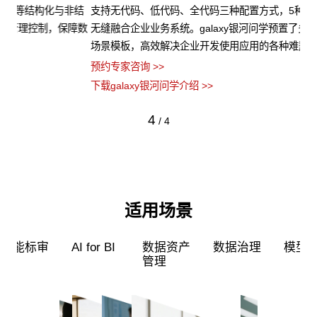
非结
支持无代码、低代码、全代码三种配置方式，5种应用开发模式，
ga
障数
无缝融合企业业务系统。galaxy银河问学预置了多种企业级应用
力
场景模板，高效解决企业开发使用应用的各种难题。
型
预约专家咨询 >>
预约
下载galaxy银河问学介绍 >>
下载
4
/
4
适用场景
超级员工
智能标审
AI for BI
数据资产
管理