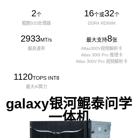
2
16
32
个
个或
个
鲲鹏920处理器
DDR4 RDIMM
2933
8
MT/s
最大支持
张
最高速率
Atlas300V视频解析卡
Atlas 300I Pro 推理卡
Atlas 300V Pro 视频解析卡
1120
TOPS INT8
最大AI算力
galaxy银河鲲泰问学
一体机