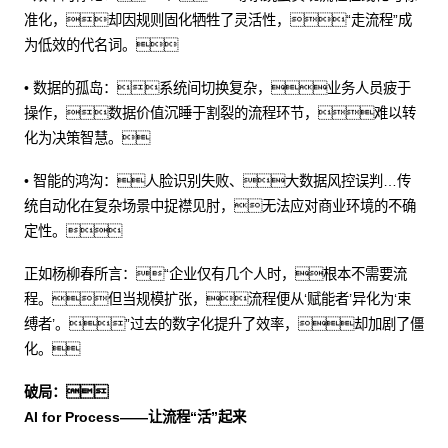
准化，却因规则固化牺牲了灵活性，“走流程”成
为低效的代名词。
• 数据的孤岛：系统间切换复杂，业务人员疲于
操作，数据价值沉睡于割裂的流程环节，难以转
化为决策智慧。
• 智能的鸿沟：人脸识别失败、大数据风控误判…传
统自动化在复杂场景中捉襟见肘，无法应对商业环境的不确
定性。
正如杨柳春所言：“企业仅有几个人时，根本不需要流
程。但当规模扩张，流程便从‘赋能者’异化为‘束
缚者’。”过去的数字化提升了效率，却加剧了僵
化。
破局：
AI for Process——让流程“活”起来