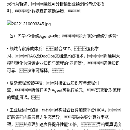
录行为轨迹，通过AI分析输出业绩洞察与优化指
引，让数据真正驱动决策。
（2）问学·企业级Agent中台：能力侧的“超级训练营”
• 领域专家养成体系：融合SFT、强化学
习、RAG及DocOps文档流水线技术，将通用大
模型转化为深谙企业知识与流程的“老师傅”，确保知识
可靠、决策可解释。
• 复杂流程驾驭中枢：对接企业知识库与流程引
擎，拆解任务为Agent可执行单元，实现知识-流程
的智能贯通。
• 工业级运行保障：异构融合智算加速平台HICA，
屏蔽集群内底层算力生态差异，突破关键计算效率瓶
颈，其推理加速套件提升性能10倍。异构智算调度