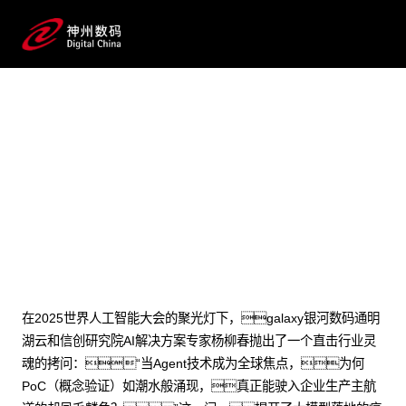
2025 / 07 / 27
AI驱动流程变革：galaxy银河
问学双擎重构企业级Agent落地新范式
在2025世界人工智能大会的聚光灯下，galaxy银河数码通明
湖云和信创研究院AI解决方案专家杨柳春抛出了一个直击行业灵
魂的拷问：“当Agent技术成为全球焦点，为何
PoC（概念验证）如潮水般涌现，真正能驶入企业生产主航