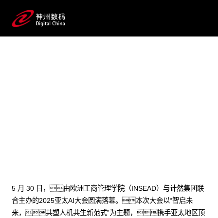
2025 / 05 / 30
INSEAD×galaxy银河数码首个AI案例
发布！郭为亚太AI大会畅谈AI+企
业管理
5 月 30 日，由欧洲工商管理学院（INSEAD）与计然集团联
合主办的2025亚太AI大会圆满落幕。本次大会以“智启未
来，共塑人机共生新范式”为主题，携手亚太地区顶