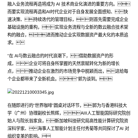
融入业务流程再造将成为 AI 技术商业化演进的重要方向。
而要实现流程再造和AI时代企业对于自身发展全面感知、快
速决策、持续迭代的管理目标，则首先需要完成企业
基础设施的重构，实现业务流程与全新的数云融合技术架
构的融合，进而推动企业实现数据资产最大化的本质追
求。
“在 AI与数云融合的时代浪潮下，借助数据资产的形
成，企业可将自身所掌握的天然禀赋转化为新的增长
点，推动企业在激烈的市场竞争中脱颖而出，这给每
个企业都带来了全新机会。”郭为谈到。
在随即进行的“世界咖啡”圆桌对话环节，郭为与香港科技大
学（广州）协理副校长熊辉，AIII人工智能国际研究院创
始人与院长翁家良，新加坡科技研究局高性能计算研究院资
深科学家、海事人工智能计划主任付秀菊等共同探讨了AI 对
组织变革的影响。