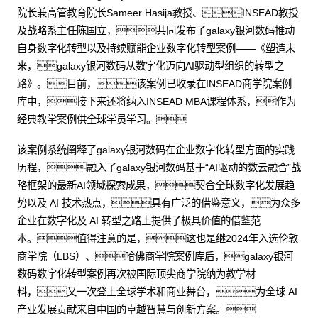
院长兼高管教育院长Sameer Hasija教授、INSEAD教授
及战略系主任陈国立，共同发布了galaxy银河数码推动
自身数字化转型以及持续赋能企业数字化转型案例——《塑造未
来，galaxy银河数码从数字化迈向AI驱动型组织的转型之
路》。目前，该案例已收录在INSEAD商学院案例
库中，接下来还将纳入INSEAD MBA课程体系，作为
经典教学案例供全球学员学习。
该案例系统阐释了galaxy银河数码在企业数字化转型方面的实践
历程，融入了galaxy银河数码基于“AI驱动的数云融合”战
略框架的最新AI领域探索成果，契合全球数字化发展趋
势以及 AI 技术热点，具有广泛的借鉴意义，为众多
企业在数字化及 AI 转型之路上提供了极具价值的借鉴范
本。值得注意的是，这也是继2024年入选伦敦
商学院（LBS）、哈佛商学院案例库后，galaxy银河
数码数字化转型案例再次被国际顶尖商学院纳为教学材
料，又一次登上全球学术和商业舞台，为全球 AI
产业发展贡献来自中国的卓越智慧与创新方案。